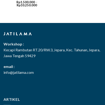
Rp
1.500.000
–
Rentang
Rp
10.250.000
harga:
Rp1.500.000
hingga
Rp10.250.000
Workshop :
Kecapi Rambutan RT.20/RW.3, Jepara, Kec. Tahunan, Jepara,
Jawa Tengah 59429
email :
info@jatilama.com
ARTIKEL