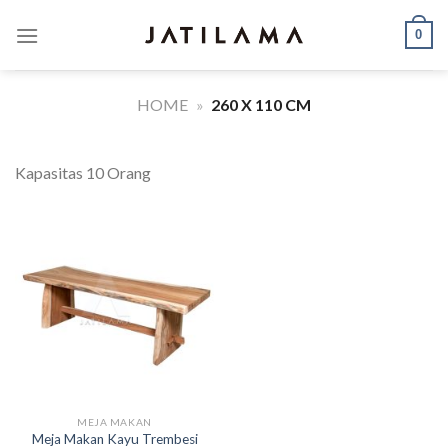
Skip
0
to
content
HOME
»
260 X 110 CM
Kapasitas 10 Orang
MEJA MAKAN
Meja Makan Kayu Trembesi