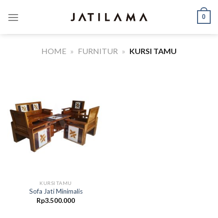
Skip
0
to
content
HOME
»
FURNITUR
»
KURSI TAMU
KURSI TAMU
Sofa Jati Minimalis
Rp
3.500.000